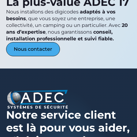
La plus-value ADEC 17
Nous installons des digicodes
adaptés à vos
besoins
, que vous soyez une entreprise, une
collectivité, un camping ou un particulier. Avec
20
ans d’expertise
, nous garantissons
conseil,
installation professionnelle et suivi fiable.
Nous contacter
Notre service client
est là pour vous aider,